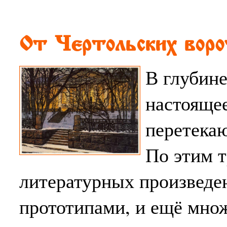
От Чертольских воро
В глубине
настояще
перетекаю
По этим 
литературных произведе
прототипами, и ещё множ