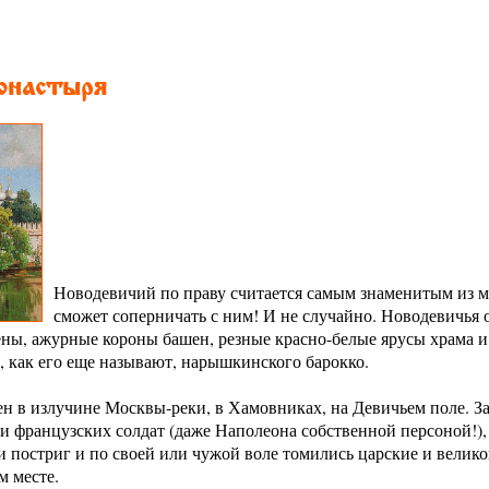
онастыря
Новодевичий по праву считается самым знаменитым из м
сможет соперничать с ним! И не случайно. Новодевичья 
тены, ажурные короны башен, резные красно-белые ярусы храма 
, как его еще называют, нарышкинского барокко.
 в излучине Москвы-реки, в Хамовниках, на Девичьем поле. За
и французских солдат (даже Наполеона собственной персоной!),
и постриг и по своей или чужой воле томились царские и вели
м месте.