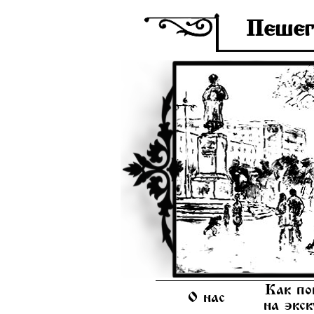
Пешег
Как по
О нас
на экс