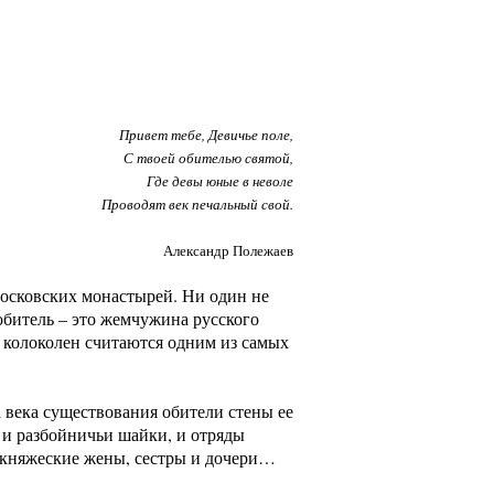
Привет тебе, Девичье поле,
С твоей обителью святой,
Где девы юные в неволе
Проводят век печальный свой.
Александр Полежаев
осковских монастырей. Ни один не
обитель – это жемчужина русского
и колоколен считаются одним из самых
 века существования обители стены ее
 и разбойничьи шайки, и отряды
кокняжеские жены, сестры и дочери…