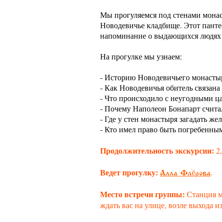
Мы прогуляемся под стенами монаст
Новодевичье кладбище. Этот панте
напоминание о выдающихся людях р
На прогулке мы узнаем:
- Историю Новодевичьего монасты
- Как Новодевичья обитель связана
- Что происходило с неугодными ц
- Почему Наполеон Бонапарт счита
- Где у стен монастыря загадать жел
- Кто имел право быть погребенны
Продолжительность экскурсии:
2
Ведет прогулку:
.
Алла Флёрова
Место встречи группы:
Станция м
ждать вас на улице, возле выхода из