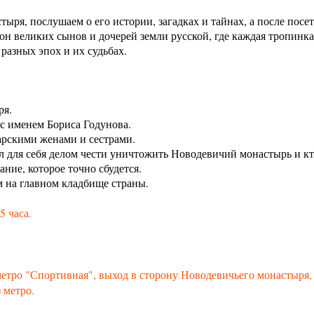
ыря, послушаем о его истории, загадках и тайнах, а после посе
он великих сынов и дочерей земли русской, где каждая тропинк
азных эпох и их судьбах.
ря.
 с именем Бориса Годунова.
арскими женами и сестрами.
л для себя делом чести уничтожить Новодевичий монастырь и кт
ание, которое точно сбудется.
м на главном кладбище страны.
,5 часа.
етро "Спортивная", выход в сторону Новодевичьего монастыря, 
 метро.