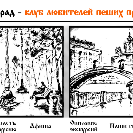
рад -
клуб любителей пеших п
пасть
Описание
Афиша
Наши г
курсию
экскурсий